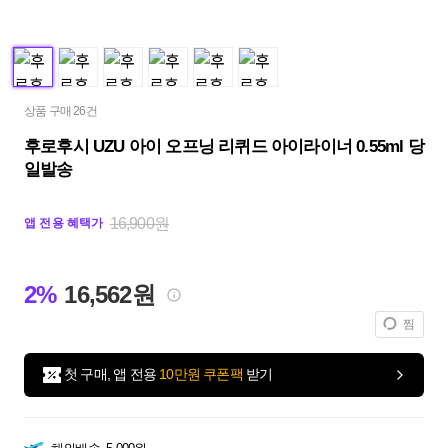
상품 구매 26건
후로후시 UZU 아이 오프닝 리퀴드 아이라이너 0.55ml 당
일발송
16,900원
앱 전용 혜택가
2%
16,562원
찜
첫 구매, 앱 전용
10만원 쿠폰팩
받기