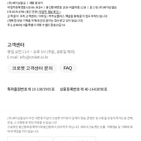
(주)와이오엘오 ㅣ 대표 황유미
사업자등록번호
610-86-34204
ㅣ 통신판매번호 2019-서울마포-1239 ㅣ 호스팅 (주)와이오엘오
070-8676-8799 (발신 전용)
사업자 정보 확인 >
고객 문의: 우측 고객센터 / 이메일 / 카카오플러스 채널을 통해 문의 접수 부탁드립니다.
(정확한 상담 기록을 위해 유선상 문의는 접수받고 있지 않습니다)
주소 [
04004
] 서울특별시 마포구 월드컵로10길
5-6
고객센터
평일 오전 11시 ~ 오후 5시 (주말, 공휴일 제외)
E-mail : info@croket.co.kr
크로켓 고객센터 문의
FAQ
특허출원번호
제 10-1865905호
상표등록번호
제 40-1643898호
(주)와이오엘오의 사전 서면 동의 없이 크로켓 사이트의 일체의 정보, 콘텐츠 및 UI등을 상업적 목적으로 전재,
전송, 스크래핑 등 무단 사용할 수 없습니다.
크로켓은 통신판매중개자이며 통신판매의 당사자가 아닙니다. 따라서 크로켓은 상품·거래정보 및 거래에 대
하여 책임을 지지 않습니다.