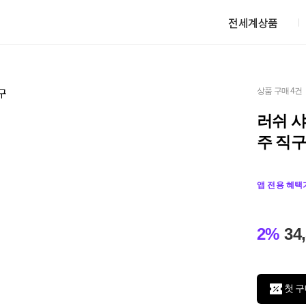
전세계상품
상품 구매 4건
러쉬 샤
주 직구
앱 전용 혜택
2%
34
첫 구