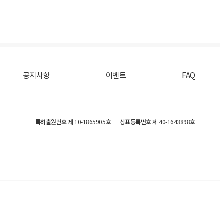
공지사항
이벤트
FAQ
특허출원번호
제 10-1865905호
상표등록번호
제 40-1643898호