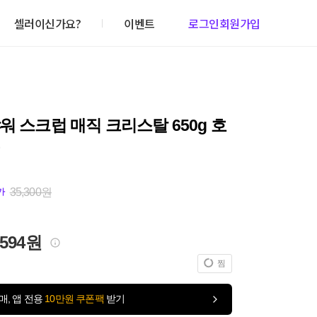
셀러이신가요?
이벤트
로그인
회원가입
워 스크럽 매직 크리스탈 650g 호
35,300원
가
,594원
찜
매, 앱 전용
10만원 쿠폰팩
받기