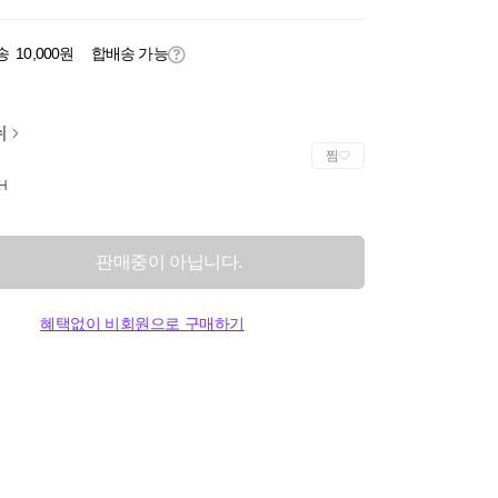
송
10,000원
합배송 가능
쉬
찜
H
판매중이 아닙니다.
혜택없이 비회원으로 구매하기