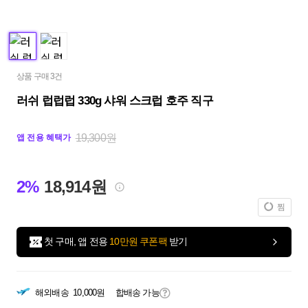
상품 구매 3건
러쉬 럽럽럽 330g 샤워 스크럽 호주 직구
19,300원
앱 전용 혜택가
2%
18,914원
찜
첫 구매, 앱 전용
10만원 쿠폰팩
받기
해외배송
10,000원
합배송 가능