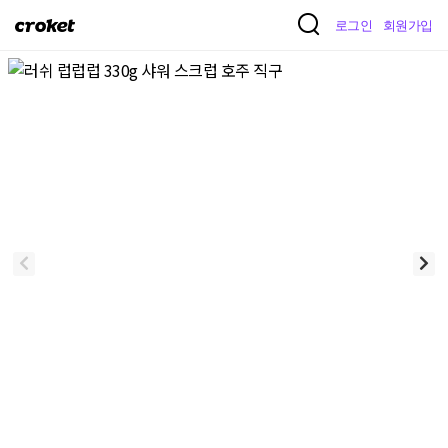
크
로그인
회원가입
로
켓