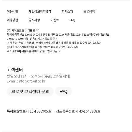
이용약관
개인정보처리방침
회사소개
운영정책
이용방법
공지사항
이벤트
FAQ
(주)와이오엘오 ㅣ 대표 황유미
사업자등록번호
610-86-34204
ㅣ 통신판매번호 2019-서울마포-1239 ㅣ 호스팅 (주)와이오엘오
070-8676-8799 (발신 전용)
사업자 정보 확인 >
고객 문의: 우측 고객센터 / 이메일 / 카카오플러스 채널을 통해 문의 접수 부탁드립니다.
(정확한 상담 기록을 위해 유선상 문의는 접수받고 있지 않습니다)
주소 [
04004
] 서울특별시 마포구 월드컵로10길
5-6
고객센터
평일 오전 11시 ~ 오후 5시 (주말, 공휴일 제외)
E-mail : info@croket.co.kr
크로켓 고객센터 문의
FAQ
특허출원번호
제 10-1865905호
상표등록번호
제 40-1643898호