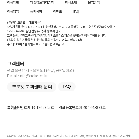
이용약관
개인정보처리방침
회사소개
운영정책
이용방법
공지사항
이벤트
FAQ
(주)와이오엘오 ㅣ 대표 황유미
사업자등록번호
610-86-34204
ㅣ 통신판매번호 2019-서울마포-1239 ㅣ 호스팅 (주)와이오엘오
070-8676-8799 (발신 전용)
사업자 정보 확인 >
고객 문의: 우측 고객센터 / 이메일 / 카카오플러스 채널을 통해 문의 접수 부탁드립니다.
(정확한 상담 기록을 위해 유선상 문의는 접수받고 있지 않습니다)
주소 [
04004
] 서울특별시 마포구 월드컵로10길
5-6
고객센터
평일 오전 11시 ~ 오후 5시 (주말, 공휴일 제외)
E-mail : info@croket.co.kr
크로켓 고객센터 문의
FAQ
특허출원번호
제 10-1865905호
상표등록번호
제 40-1643898호
(주)와이오엘오의 사전 서면 동의 없이 크로켓 사이트의 일체의 정보, 콘텐츠 및 UI등을 상업적 목적으로 전재,