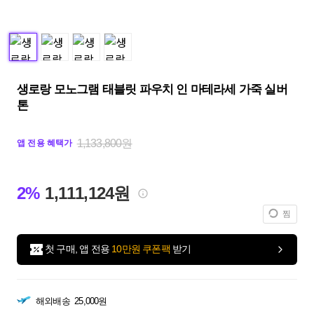
생로랑 모노그램 태블릿 파우치 인 마테라세 가죽 실버
톤
1,133,800원
앱 전용 혜택가
2%
1,111,124원
찜
첫 구매, 앱 전용
10만원 쿠폰팩
받기
해외배송
25,000원