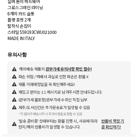
실버 톤의 하드웨어
그로스그레인 라이닝
6개의 카드 슬롯
플랫 포켓 2개
탈착식 손잡이
스타일 559193CWU021000
MADE IN ITALY
해외배송 제품의
관부가세 유의사항 확인 필수!
파손 위험 / 택배사 과실로 인한 파손은 환불 X
제품 거래예정일을 꼭 확인해주세요!
재입고 문의는 1:1 메시지로 남겨주시면 안내드립니다.
(관부가세 불포함)관부가세 수취인 직접 납부
제주/도서산간은 추가운송료가 발생될 수 있음
*각 셀러가 배송시작 시 추가비용을 요청할 수 있음
'발송 준비중' 상태부터는 환불 진행 시, 사유에 따라
반품비 책정 기
현지/해외 반품비가 발생할 수 있습니다.
준 확인하기!