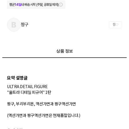
평균
14일
내 배송 시작 (주말, 공휴일 제외)
짱구
찜
상품 정보
ULTRA DETAIL FIGURE
"울트라 디테일 피규어" 1탄
짱구, 부리부리몬, 액션가면과 짱구액션가면
(액션가면과 짱구액션가면은 현재품절입니다.)