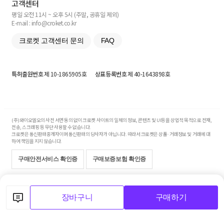
고객센터
평일 오전 11시 ~ 오후 5시 (주말, 공휴일 제외)
E-mail : info@croket.co.kr
크로켓 고객센터 문의
FAQ
특허출원번호
제 10-1865905호
상표등록번호
제 40-1643898호
(주)와이오엘오의 사전 서면 동의 없이 크로켓 사이트의 일체의 정보, 콘텐츠 및 UI등을 상업적 목적으로 전재,
전송, 스크래핑 등 무단 사용할 수 없습니다.
크로켓은 통신판매중개자이며 통신판매의 당사자가 아닙니다. 따라서 크로켓은 상품·거래정보 및 거래에 대
하여 책임을 지지 않습니다.
구매안전서비스 확인증
구매보증보험 확인증
Copyright© 2017-2026 YOLO Co, Ltd. All rights reserved.
장바구니
구매하기