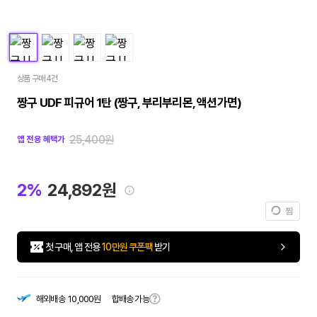
상품 구매 4건
짱구 UDF 피규어 1탄 (짱구, 부리부리몬, 액션가면)
25,400원
앱 전용 혜택가
2%
24,892원
찜
첫 구매, 앱 전용
10만원 쿠폰팩
받기
합배송 가능
해외배송
10,000원