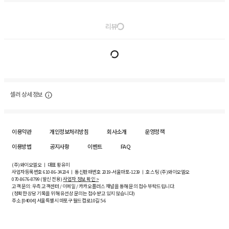
리뷰
셀러 상세 정보
이용약관
개인정보처리방침
회사소개
운영정책
이용방법
공지사항
이벤트
FAQ
(주)와이오엘오 ㅣ 대표 황유미
사업자등록번호
610-86-34204
ㅣ 통신판매번호 2019-서울마포-1239 ㅣ 호스팅 (주)와이오엘오
070-8676-8799 (발신 전용)
사업자 정보 확인 >
고객 문의: 우측 고객센터 / 이메일 / 카카오플러스 채널을 통해 문의 접수 부탁드립니다.
(정확한 상담 기록을 위해 유선상 문의는 접수받고 있지 않습니다)
주소 [
04004
] 서울특별시 마포구 월드컵로10길
5-6