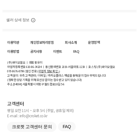
셀러 상세 정보
이용약관
개인정보처리방침
회사소개
운영정책
이용방법
공지사항
이벤트
FAQ
(주)와이오엘오 ㅣ 대표 황유미
사업자등록번호
610-86-34204
ㅣ 통신판매번호 2019-서울마포-1239 ㅣ 호스팅 (주)와이오엘오
070-8676-8799 (발신 전용)
사업자 정보 확인 >
고객 문의: 우측 고객센터 / 이메일 / 카카오플러스 채널을 통해 문의 접수 부탁드립니다.
(정확한 상담 기록을 위해 유선상 문의는 접수받고 있지 않습니다)
주소 [
04004
] 서울특별시 마포구 월드컵로10길
5-6
고객센터
평일 오전 11시 ~ 오후 5시 (주말, 공휴일 제외)
E-mail : info@croket.co.kr
크로켓 고객센터 문의
FAQ