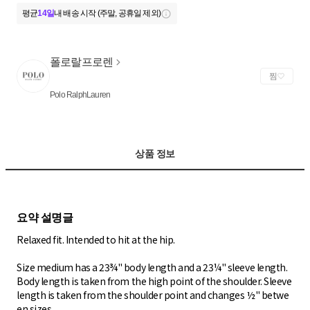
평균
14일
내 배송 시작 (주말, 공휴일 제외)
폴로랄프로렌
찜
Polo RalphLauren
상품 정보
Relaxed fit. Intended to hit at the hip.
Size medium has a 23¾" body length and a 23¼" sleeve length.
Body length is taken from the high point of the shoulder. Sleeve
length is taken from the shoulder point and changes ½" betwe
en sizes.