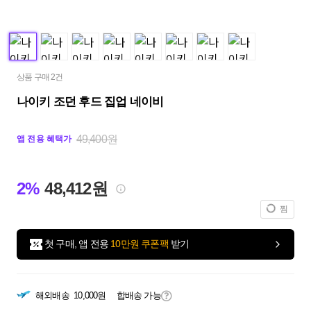
상품 구매 2건
나이키 조던 후드 집업 네이비
49,400원
앱 전용 혜택가
2%
48,412원
찜
첫 구매, 앱 전용
10만원 쿠폰팩
받기
해외배송
10,000원
합배송 가능