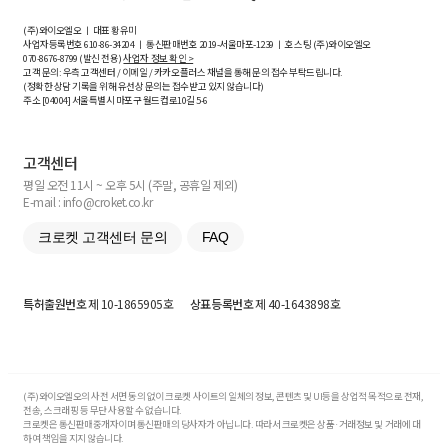
(주)와이오엘오 ㅣ 대표 황유미
사업자등록번호
610-86-34204
ㅣ 통신판매번호 2019-서울마포-1239 ㅣ 호스팅 (주)와이오엘오
070-8676-8799 (발신 전용)
사업자 정보 확인 >
고객 문의: 우측 고객센터 / 이메일 / 카카오플러스 채널을 통해 문의 접수 부탁드립니다.
(정확한 상담 기록을 위해 유선상 문의는 접수받고 있지 않습니다)
주소 [
04004
] 서울특별시 마포구 월드컵로10길
5-6
고객센터
평일 오전 11시 ~ 오후 5시 (주말, 공휴일 제외)
E-mail : info@croket.co.kr
크로켓 고객센터 문의
FAQ
특허출원번호
제 10-1865905호
상표등록번호
제 40-1643898호
(주)와이오엘오의 사전 서면 동의 없이 크로켓 사이트의 일체의 정보, 콘텐츠 및 UI등을 상업적 목적으로 전재,
전송, 스크래핑 등 무단 사용할 수 없습니다.
크로켓은 통신판매중개자이며 통신판매의 당사자가 아닙니다. 따라서 크로켓은 상품·거래정보 및 거래에 대
하여 책임을 지지 않습니다.