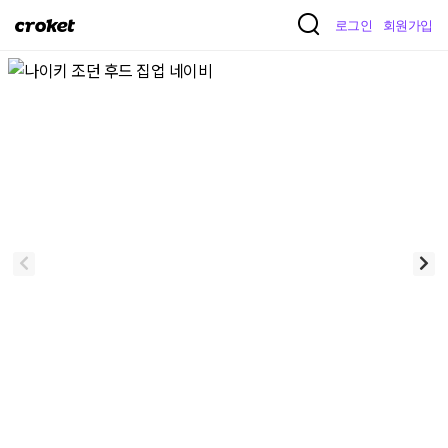
크
로그인
회원가입
로
켓