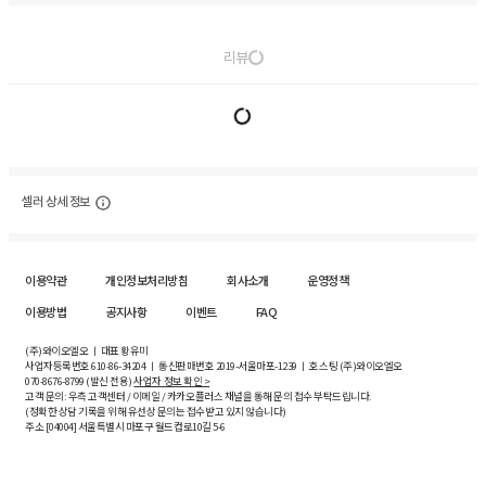
리뷰
셀러 상세 정보
이용약관
개인정보처리방침
회사소개
운영정책
이용방법
공지사항
이벤트
FAQ
(주)와이오엘오 ㅣ 대표 황유미
사업자등록번호
610-86-34204
ㅣ 통신판매번호 2019-서울마포-1239 ㅣ 호스팅 (주)와이오엘오
070-8676-8799 (발신 전용)
사업자 정보 확인 >
고객 문의: 우측 고객센터 / 이메일 / 카카오플러스 채널을 통해 문의 접수 부탁드립니다.
(정확한 상담 기록을 위해 유선상 문의는 접수받고 있지 않습니다)
주소 [
04004
] 서울특별시 마포구 월드컵로10길
5-6