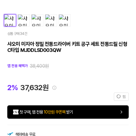
상품 구매 34건
샤오미 미지아 정밀 전동드라이버 키트 공구 세트 전동드릴 신형
C타입 MJDDLSD003QW
38,400원
앱 전용 혜택가
2%
37,632원
찜
첫 구매, 앱 전용
10만원 쿠폰팩
받기
해외배송
무료