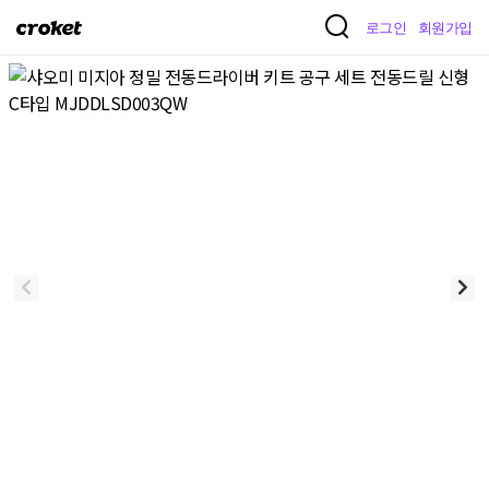
크
로그인
회원가입
로
켓