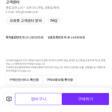
고객센터
평일 오전 11시 ~ 오후 5시 (주말, 공휴일 제외)
E-mail : info@croket.co.kr
크로켓 고객센터 문의
FAQ
특허출원번호
제 10-1865905호
상표등록번호
제 40-1643898호
(주)와이오엘오의 사전 서면 동의 없이 크로켓 사이트의 일체의 정보, 콘텐츠 및 UI등을 상업적 목적으로 전재,
전송, 스크래핑 등 무단 사용할 수 없습니다.
크로켓은 통신판매중개자이며 통신판매의 당사자가 아닙니다. 따라서 크로켓은 상품·거래정보 및 거래에 대
하여 책임을 지지 않습니다.
구매안전서비스 확인증
구매보증보험 확인증
Copyright© 2017-2026 YOLO Co, Ltd. All rights reserved.
장바구니
구매하기