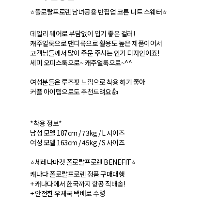
⭐폴로랄프로렌 남녀공용 반집업 코튼 니트 스웨터⭐
데일리 웨어로 부담없이 입기 좋은 컬러!
캐주얼룩으로 댄디룩으로 활용도 높은 제품이어서
고객님들께서 많이 주문 주시는 인기 디자인이죠!
세미 오피스룩으로~ 캐주얼룩으로~^^
여성분들은 루즈핏 느낌으로 착용 하기 좋아
커플 아이템으로도 추천드려요👍
*착용 정보*
남성 모델 187cm / 73kg / L 사이즈
여성 모델 163cm / 45kg / S 사이즈
⭐세레나마켓 폴로랄프로렌 BENEFIT⭐
캐나다 폴로랄프로렌 정품 구매대행
+ 캐나다에서 한국까지 항공 직배송!
+ 안전한 우체국 택배로 수령