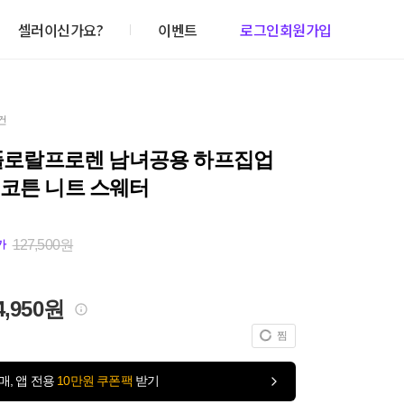
셀러이신가요?
이벤트
로그인
회원가입
건
 폴로랄프로렌 남녀공용 하프집업
 코튼 니트 스웨터
127,500원
가
4,950원
찜
매, 앱 전용
10만원 쿠폰팩
받기