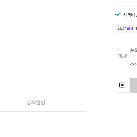
해외배
평균
7일
내 배
폴
Polo
상세설명