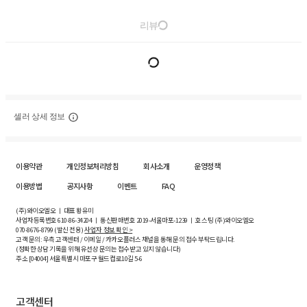
리뷰
셀러 상세 정보
이용약관
개인정보처리방침
회사소개
운영정책
이용방법
공지사항
이벤트
FAQ
(주)와이오엘오 ㅣ 대표 황유미
사업자등록번호
610-86-34204
ㅣ 통신판매번호 2019-서울마포-1239 ㅣ 호스팅 (주)와이오엘오
070-8676-8799 (발신 전용)
사업자 정보 확인 >
고객 문의: 우측 고객센터 / 이메일 / 카카오플러스 채널을 통해 문의 접수 부탁드립니다.
(정확한 상담 기록을 위해 유선상 문의는 접수받고 있지 않습니다)
주소 [
04004
] 서울특별시 마포구 월드컵로10길
5-6
고객센터