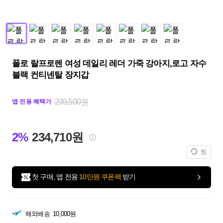
폴로 랄프로렌 여성 데일리 레더 가죽 강아지,로고 자수
블랙 컨티넨탈 장지갑
239,500원
앱 전용 혜택가
2%
234,710원
찜
첫 구매, 앱 전용
10만원 쿠폰팩
받기
해외배송
10,000원