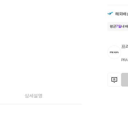
해외배
평균
7일
내 배
프
PRA
상세설명