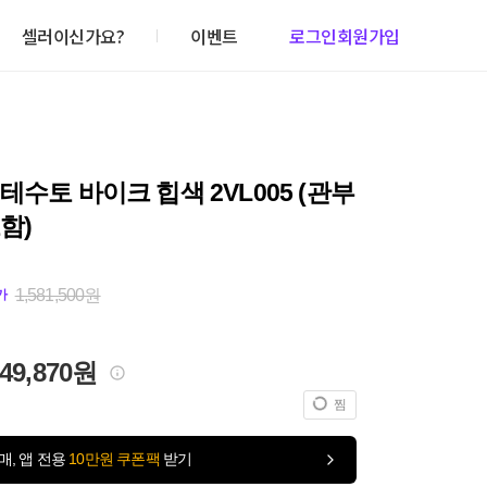
셀러이신가요?
이벤트
로그인
회원가입
테수토 바이크 힙색 2VL005 (관부
함)
1,581,500원
가
549,870원
찜
매, 앱 전용
10만원 쿠폰팩
받기