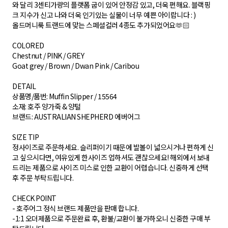
와 달리 3센티가량의 플랫폼 굽이 있어 안정감 있고, 더욱 편해요. 블랙핑
크 지수가 신고 나와 더욱 인기있는 실물이 너무 예쁜 아이랍니다 : )
올드머니룩 트랜드에 맞는 스페셜컬러 4종도 추가되었어요🫶🏻
COLORED
Chestnut / PINK / GREY
Goat grey / Brown / Dwan Pink / Caribou
DETAIL
상품명/품번: Muffin Slipper / 15564
소재: 호주 양가죽 & 양털
브랜드: AUSTRALIAN SHEPHERD 에버어그
SIZE TIP
정사이즈로 주문하세요. 슬리퍼이기 때문에 발볼이 넓으시거나 편하게 신
고 싶으시다면, 여유있게 한사이즈 업하셔도 괜찮으세요! 해외에서 보내
드리는 제품으로 사이즈 미스로 인한 교환이 어렵습니다. 신중하게 선택
후 주문 부탁드립니다.
CHECK POINT
- 호주어그 정식 브랜드 제품만을 판매 합니다.
-1:1 오더제품으로 주문완료 후, 환불/교환이 불가하오니 신중한 구매 부