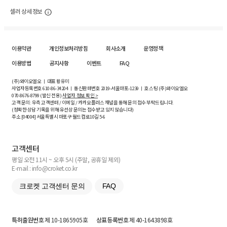
셀러 상세 정보
이용약관
개인정보처리방침
회사소개
운영정책
이용방법
공지사항
이벤트
FAQ
(주)와이오엘오 ㅣ 대표 황유미
사업자등록번호
610-86-34204
ㅣ 통신판매번호 2019-서울마포-1239 ㅣ 호스팅 (주)와이오엘오
070-8676-8799 (발신 전용)
사업자 정보 확인 >
고객 문의: 우측 고객센터 / 이메일 / 카카오플러스 채널을 통해 문의 접수 부탁드립니다.
(정확한 상담 기록을 위해 유선상 문의는 접수받고 있지 않습니다)
주소 [
04004
] 서울특별시 마포구 월드컵로10길
5-6
고객센터
평일 오전 11시 ~ 오후 5시 (주말, 공휴일 제외)
E-mail : info@croket.co.kr
크로켓 고객센터 문의
FAQ
특허출원번호
제 10-1865905호
상표등록번호
제 40-1643898호