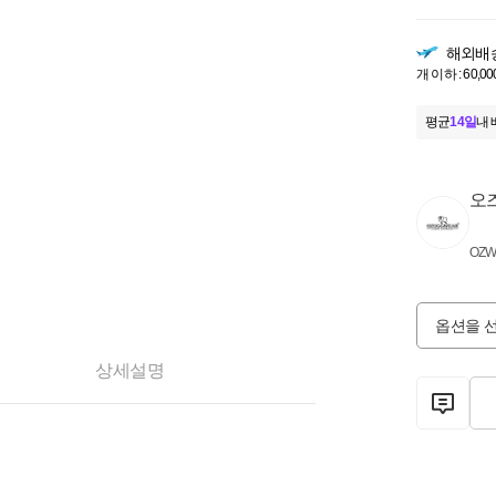
해외배
개 이하 : 60,00
평균
14일
내 
오
OZW
옵션을 
상세설명