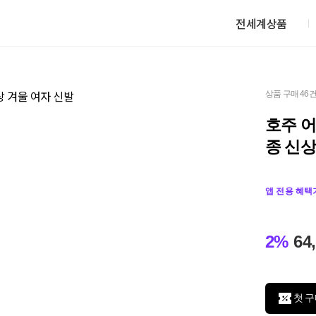
전세계상품
상품 구매 46
호주 어
종 신상
앱 전용 혜택
2%
64
첫 구