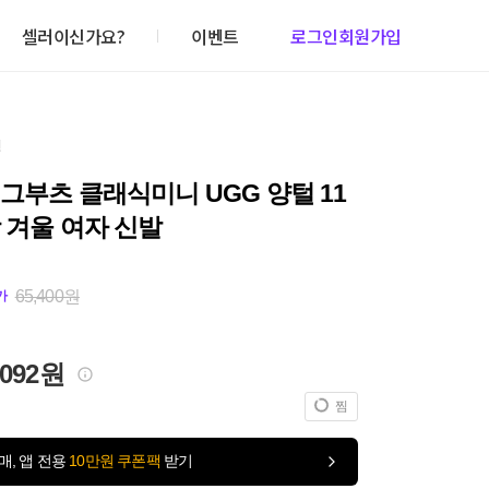
셀러이신가요?
이벤트
로그인
회원가입
건
그부츠 클래식미니 UGG 양털 11
 겨울 여자 신발
65,400원
가
,092원
찜
매, 앱 전용
10만원 쿠폰팩
받기