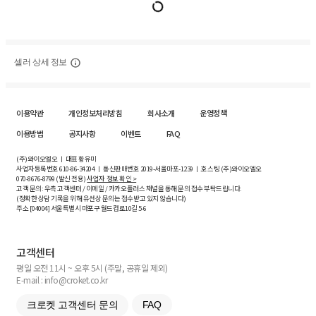
셀러 상세 정보
이용약관
개인정보처리방침
회사소개
운영정책
이용방법
공지사항
이벤트
FAQ
(주)와이오엘오 ㅣ 대표 황유미
사업자등록번호
610-86-34204
ㅣ 통신판매번호 2019-서울마포-1239 ㅣ 호스팅 (주)와이오엘오
070-8676-8799 (발신 전용)
사업자 정보 확인 >
고객 문의: 우측 고객센터 / 이메일 / 카카오플러스 채널을 통해 문의 접수 부탁드립니다.
(정확한 상담 기록을 위해 유선상 문의는 접수받고 있지 않습니다)
주소 [
04004
] 서울특별시 마포구 월드컵로10길
5-6
고객센터
평일 오전 11시 ~ 오후 5시 (주말, 공휴일 제외)
E-mail : info@croket.co.kr
크로켓 고객센터 문의
FAQ