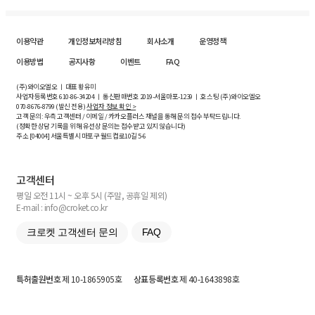
이용약관
개인정보처리방침
회사소개
운영정책
이용방법
공지사항
이벤트
FAQ
(주)와이오엘오 ㅣ 대표 황유미
사업자등록번호
610-86-34204
ㅣ 통신판매번호 2019-서울마포-1239 ㅣ 호스팅 (주)와이오엘오
070-8676-8799 (발신 전용)
사업자 정보 확인 >
고객 문의: 우측 고객센터 / 이메일 / 카카오플러스 채널을 통해 문의 접수 부탁드립니다.
(정확한 상담 기록을 위해 유선상 문의는 접수받고 있지 않습니다)
주소 [
04004
] 서울특별시 마포구 월드컵로10길
5-6
고객센터
평일 오전 11시 ~ 오후 5시 (주말, 공휴일 제외)
E-mail : info@croket.co.kr
크로켓 고객센터 문의
FAQ
특허출원번호
제 10-1865905호
상표등록번호
제 40-1643898호