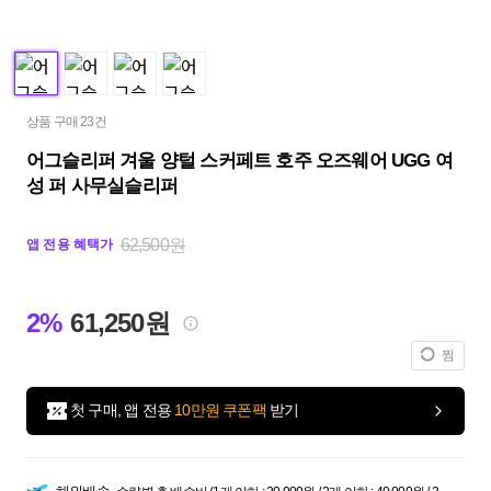
상품 구매 23건
어그슬리퍼 겨울 양털 스커페트 호주 오즈웨어 UGG 여
성 퍼 사무실슬리퍼
62,500원
앱 전용 혜택가
2%
61,250원
찜
첫 구매, 앱 전용
10만원 쿠폰팩
받기