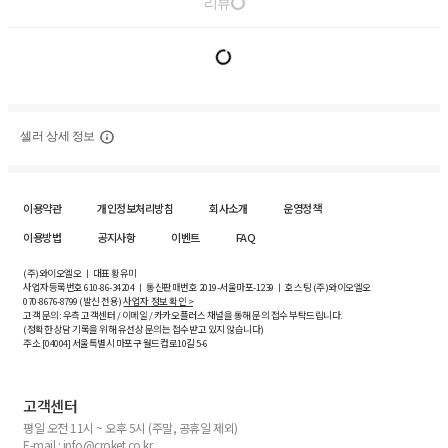
리뷰
셀러 상세 정보
이용약관
개인정보처리방침
회사소개
운영정책
이용방법
공지사항
이벤트
FAQ
(주)와이오엘오 ㅣ 대표 황유미
사업자등록번호
610-86-34204
ㅣ 통신판매번호 2019-서울마포-1239 ㅣ 호스팅 (주)와이오엘오
070-8676-8799 (발신 전용)
사업자 정보 확인 >
고객 문의: 우측 고객센터 / 이메일 / 카카오플러스 채널을 통해 문의 접수 부탁드립니다.
(정확한 상담 기록을 위해 유선상 문의는 접수받고 있지 않습니다)
주소 [
04004
] 서울특별시 마포구 월드컵로10길
5-6
고객센터
평일 오전 11시 ~ 오후 5시 (주말, 공휴일 제외)
E-mail : info@croket.co.kr