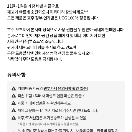
11월~1월은 가장 바쁜 시즌으로
재고가 빠르게 소진되오니 미리미리 장만하세요^^
모든 제품은 호주 정부 인가받은 UGG 100% 정품입니다.
호주 오즈웨어 본사에 정식으로 사용 권한을 위임받아 국내에 판매합니다.
본사로부터 받아 재가공된 상품 페이지 및 배너 이미지에 대한
저작권은 (주)부스트업 소유입니다.
귀사에서는 모니터링을 수시로 하고 있으며
무단 도용할시엔 민형사상 법적 책임을 물수 있사오니
허락없이 무단 도용을 금지합니다.
해외배송 제품의
관부가세 유의사항 확인 필수!
파손 위험 / 택배사 과실로 인한 파손은 환불 X
제품 거래예정일을 꼭 확인해주세요!
재입고 문의는 1:1 메시지로 남겨주시면 안내드립니다.
제주/도서산간은 추가운송료가 발생될 수 있음
*각 셀러가 배송시작 시 추가비용을 요청할 수 있음
'발송 준비중' 상태부터는 환불 진행 시, 사유에 따라
반품비 책정 기