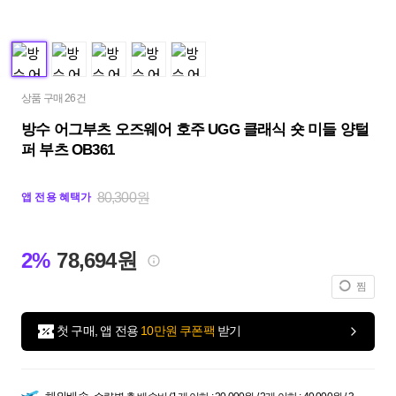
상품 구매 26건
방수 어그부츠 오즈웨어 호주 UGG 클래식 숏 미들 양털
퍼 부츠 OB361
80,300원
앱 전용 혜택가
2%
78,694원
찜
첫 구매, 앱 전용
10만원 쿠폰팩
받기