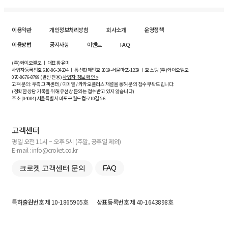
이용약관
개인정보처리방침
회사소개
운영정책
이용방법
공지사항
이벤트
FAQ
(주)와이오엘오 ㅣ 대표 황유미
사업자등록번호
610-86-34204
ㅣ 통신판매번호 2019-서울마포-1239 ㅣ 호스팅 (주)와이오엘오
070-8676-8799 (발신 전용)
사업자 정보 확인 >
고객 문의: 우측 고객센터 / 이메일 / 카카오플러스 채널을 통해 문의 접수 부탁드립니다.
(정확한 상담 기록을 위해 유선상 문의는 접수받고 있지 않습니다)
주소 [
04004
] 서울특별시 마포구 월드컵로10길
5-6
고객센터
평일 오전 11시 ~ 오후 5시 (주말, 공휴일 제외)
E-mail : info@croket.co.kr
크로켓 고객센터 문의
FAQ
특허출원번호
제 10-1865905호
상표등록번호
제 40-1643898호