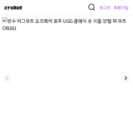
크
로그인
회원가입
로
켓