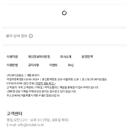
셀러 상세 정보
이용약관
개인정보처리방침
회사소개
운영정책
이용방법
공지사항
이벤트
FAQ
(주)와이오엘오 ㅣ 대표 황유미
사업자등록번호
610-86-34204
ㅣ 통신판매번호 2019-서울마포-1239 ㅣ 호스팅 (주)와이오엘오
070-8676-8799 (발신 전용)
사업자 정보 확인 >
고객 문의: 우측 고객센터 / 이메일 / 카카오플러스 채널을 통해 문의 접수 부탁드립니다.
(정확한 상담 기록을 위해 유선상 문의는 접수받고 있지 않습니다)
주소 [
04004
] 서울특별시 마포구 월드컵로10길
5-6
고객센터
평일 오전 11시 ~ 오후 5시 (주말, 공휴일 제외)
E-mail : info@croket.co.kr