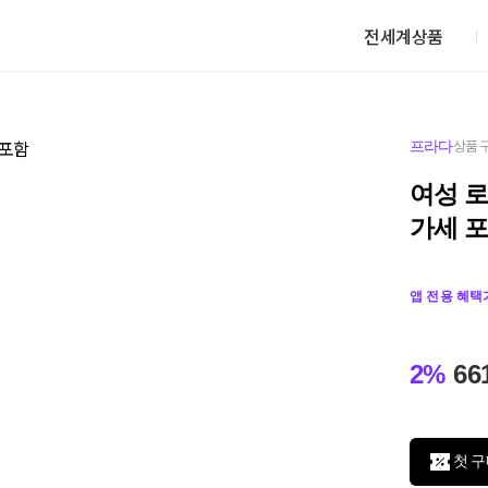
전세계상품
프라다
상품 
여성 로고
가세 
앱 전용 혜택
2%
66
첫 구