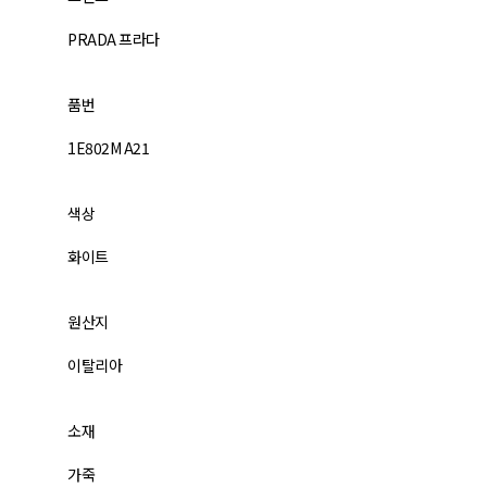
PRADA 프라다
품번
1E802M A21
색상
화이트
원산지
이탈리아
소재
가죽