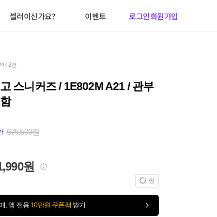
셀러이신가요?
이벤트
로그인
회원가입
구매 2건
 스니커즈 / 1E802M A21 / 관부
포함
675,500원
가
1,990원
찜
매, 앱 전용
10만원 쿠폰팩
받기