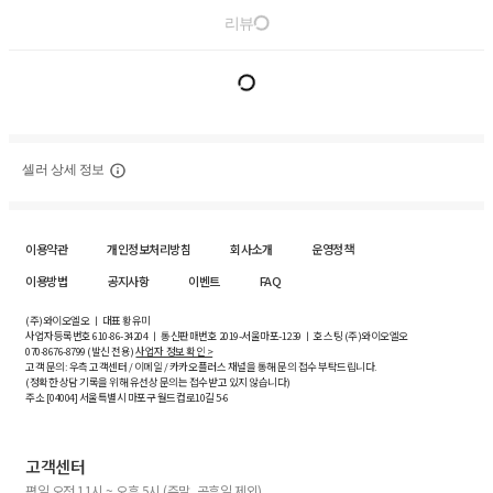
리뷰
셀러 상세 정보
이용약관
개인정보처리방침
회사소개
운영정책
이용방법
공지사항
이벤트
FAQ
(주)와이오엘오 ㅣ 대표 황유미
사업자등록번호
610-86-34204
ㅣ 통신판매번호 2019-서울마포-1239 ㅣ 호스팅 (주)와이오엘오
070-8676-8799 (발신 전용)
사업자 정보 확인 >
고객 문의: 우측 고객센터 / 이메일 / 카카오플러스 채널을 통해 문의 접수 부탁드립니다.
(정확한 상담 기록을 위해 유선상 문의는 접수받고 있지 않습니다)
주소 [
04004
] 서울특별시 마포구 월드컵로10길
5-6
고객센터
평일 오전 11시 ~ 오후 5시 (주말, 공휴일 제외)