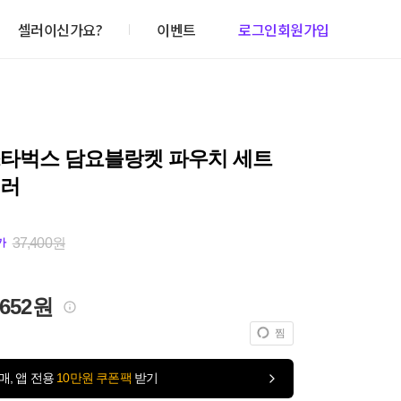
셀러이신가요?
이벤트
로그인
회원가입
스타벅스 담요블랑켓 파우치 세트
컬러
37,400원
가
,652원
찜
매, 앱 전용
10만원 쿠폰팩
받기