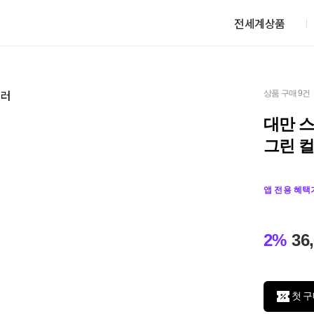
전세계상품
상품 구매 9건
대만 
그린 
앱 전용 혜택
2%
36
첫 구