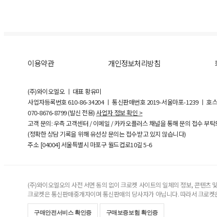
이용약관
개인정보처리방침
(주)와이오엘오 ㅣ 대표 황유미
사업자등록번호
610-86-34204
ㅣ 통신판매번호 2019-서울마포-1239 ㅣ 호
070-8676-8799 (발신 전용)
사업자 정보 확인 >
고객 문의: 우측 고객센터 / 이메일 / 카카오플러스 채널을 통해 문의 접수 부
(정확한 상담 기록을 위해 유선상 문의는 접수받고 있지 않습니다)
주소 [
04004
] 서울특별시 마포구 월드컵로10길
5-6
(주)와이오엘오의 사전 서면 동의 없이 크로켓 사이트의 일체의 정보, 콘텐츠 및 
크로켓은 통신판매중개자이며 통신판매의 당사자가 아닙니다. 따라서 크로켓은
구매안전서비스 확인증
구매보증보험 확인증