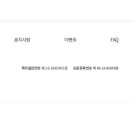
공지사항
이벤트
FAQ
특허출원번호
제 10-1865905호
상표등록번호
제 40-1643898호