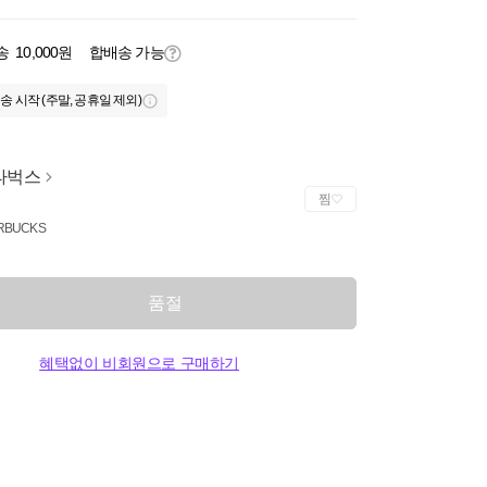
송
10,000원
합배송 가능
송 시작 (주말, 공휴일 제외)
타벅스
찜
RBUCKS
품절
혜택없이 비회원으로 구매하기