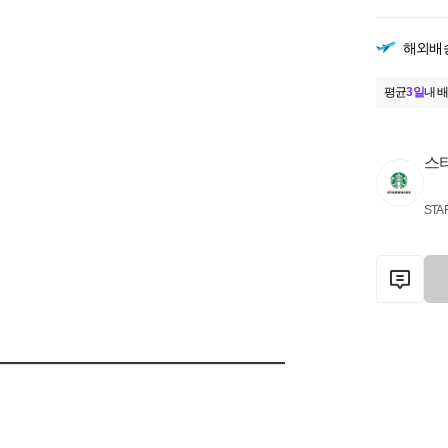
해외배
평균
3일
내 배
스
STA