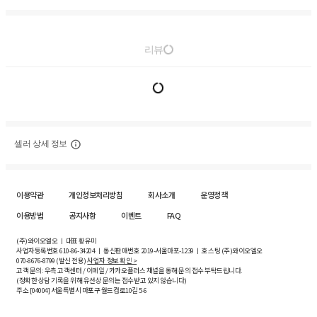
리뷰
셀러 상세 정보
이용약관
개인정보처리방침
회사소개
운영정책
이용방법
공지사항
이벤트
FAQ
(주)와이오엘오 ㅣ 대표 황유미
사업자등록번호
610-86-34204
ㅣ 통신판매번호 2019-서울마포-1239 ㅣ 호스팅 (주)와이오엘오
070-8676-8799 (발신 전용)
사업자 정보 확인 >
고객 문의: 우측 고객센터 / 이메일 / 카카오플러스 채널을 통해 문의 접수 부탁드립니다.
(정확한 상담 기록을 위해 유선상 문의는 접수받고 있지 않습니다)
주소 [
04004
] 서울특별시 마포구 월드컵로10길
5-6