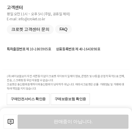
고객센터
평일 오전 11시 ~ 오후 5시 (주말, 공휴일 제외)
E-mail : info@croket.co.kr
크로켓 고객센터 문의
FAQ
특허출원번호
제 10-1865905호
상표등록번호
제 40-1643898호
(주)와이오엘오의 사전 서면 동의 없이 크로켓 사이트의 일체의 정보, 콘텐츠 및 UI등을 상업적 목적으로 전재,
전송, 스크래핑 등 무단 사용할 수 없습니다.
크로켓은 통신판매중개자이며 통신판매의 당사자가 아닙니다. 따라서 크로켓은 상품·거래정보 및 거래에 대
하여 책임을 지지 않습니다.
구매안전서비스 확인증
구매보증보험 확인증
Copyright© 2017-2026 YOLO Co, Ltd. All rights reserved.
판매중이 아닙니다.