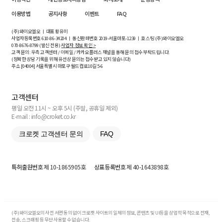
이용방법
공지사항
이벤트
FAQ
(주)와이오엘오 ㅣ 대표 황유미
사업자등록번호
610-86-34204
ㅣ 통신판매번호 2019-서울마포-1239 ㅣ 호스팅 (주)와이오엘오
070-8676-8799 (발신 전용)
사업자 정보 확인 >
고객 문의: 우측 고객센터 / 이메일 / 카카오플러스 채널을 통해 문의 접수 부탁드립니다.
(정확한 상담 기록을 위해 유선상 문의는 접수받고 있지 않습니다)
주소 [
04004
] 서울특별시 마포구 월드컵로10길
5-6
고객센터
평일 오전 11시 ~ 오후 5시 (주말, 공휴일 제외)
E-mail : info@croket.co.kr
크로켓 고객센터 문의
FAQ
특허출원번호
제 10-1865905호
상표등록번호
제 40-1643898호
(주)와이오엘오의 사전 서면 동의 없이 크로켓 사이트의 일체의 정보, 콘텐츠 및 UI등을 상업적 목적으로 전재,
전송, 스크래핑 등 무단 사용할 수 없습니다.