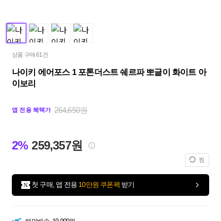
상품 구매 61건
나이키 에어포스 1 포톤더스트 쉐르파 뽀글이 화이트 아
이보리
264,650원
앱 전용 혜택가
2%
259,357원
찜
첫 구매, 앱 전용
10만원 쿠폰팩
받기