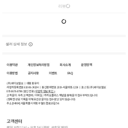
리뷰
셀러 상세 정보
이용약관
개인정보처리방침
회사소개
운영정책
이용방법
공지사항
이벤트
FAQ
(주)와이오엘오 ㅣ 대표 황유미
사업자등록번호
610-86-34204
ㅣ 통신판매번호 2019-서울마포-1239 ㅣ 호스팅 (주)와이오엘오
070-8676-8799 (발신 전용)
사업자 정보 확인 >
고객 문의: 우측 고객센터 / 이메일 / 카카오플러스 채널을 통해 문의 접수 부탁드립니다.
(정확한 상담 기록을 위해 유선상 문의는 접수받고 있지 않습니다)
주소 [
04004
] 서울특별시 마포구 월드컵로10길
5-6
고객센터
평일 오전 11시 ~ 오후 5시 (주말, 공휴일 제외)