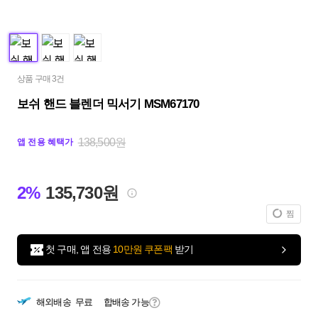
상품 구매 3건
보쉬 핸드 블렌더 믹서기 MSM67170
138,500원
앱 전용 혜택가
2%
135,730원
찜
첫 구매, 앱 전용
10만원 쿠폰팩
받기
해외배송
무료
합배송 가능