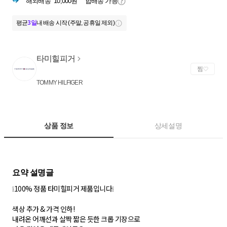
해외배송
10,000원
합배송 가능
평균
3일
내 배송 시작 (주말, 공휴일 제외)
타미힐피거
찜
TOMMY HILFIGER
상품 정보
상세설명
❕100% 정품 타미힐피거 제품입니다❕
색상 추가 & 가격 인하!
내려온 어깨선과 살짝 짧은 듯한 크롭 기장으로