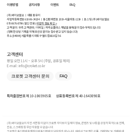
이용방법
공지사항
이벤트
FAQ
(주)와이오엘오 ㅣ 대표 황유미
사업자등록번호
610-86-34204
ㅣ 통신판매번호 2019-서울마포-1239 ㅣ 호스팅 (주)와이오엘오
070-8676-8799 (발신 전용)
사업자 정보 확인 >
고객 문의: 우측 고객센터 / 이메일 / 카카오플러스 채널을 통해 문의 접수 부탁드립니다.
(정확한 상담 기록을 위해 유선상 문의는 접수받고 있지 않습니다)
주소 [
04004
] 서울특별시 마포구 월드컵로10길
5-6
고객센터
평일 오전 11시 ~ 오후 5시 (주말, 공휴일 제외)
E-mail : info@croket.co.kr
크로켓 고객센터 문의
FAQ
특허출원번호
제 10-1865905호
상표등록번호
제 40-1643898호
(주)와이오엘오의 사전 서면 동의 없이 크로켓 사이트의 일체의 정보, 콘텐츠 및 UI등을 상업적 목적으로 전재,
전송, 스크래핑 등 무단 사용할 수 없습니다.
크로켓은 통신판매중개자이며 통신판매의 당사자가 아닙니다. 따라서 크로켓은 상품·거래정보 및 거래에 대