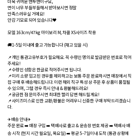
더욱 귀여운 맨투맨이구요,
면이 너무 부들부들해서 받아보시면 정말
만족스러우실 거예요!
안감 기모로 되어 있습니다🖤
모델 163cm/47kg 아이보리 M, 차콜 XS사이즈 착용
🚚1-5일 이내에 출고 가능합니다 (재고 있을 시)
📌개인 통관고유부호가 필요해요. 꼭 수령인 명의로 발급받은 번호로 적어
주세요!
📌수령인 성함은 한글로 적어주시면 됩니다.
📌미리 소량 입고된 경우를 제외하고는 보통 주문 완료하시면 매장에서 직
접 구매 후 배송해드립니다. 이런 해외 직구 특성 상 주문 후 상품이 품절될
수 있으며, 그럴 경우 즉시 안내 & 환불해드려요!
📌궁금한 점 문의주시면 최대한 빨리 답변 해드릴게요!
📌사이즈미스로 인한 교환/환불은 어려우니 신중한 구매 부탁드리겠습니
다.
✈배송 안내✈
주문 완료 ➡️ 매장 구입 ➡️ 택배사로 출고 & 운송장 번호 제공 ➡️ 택배사 배
송 시작 (현지 시간 월요일, 목요일) ➡️ 평균 5-7일이내 도착 (통관 상황에