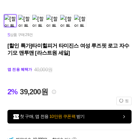
S
상품 구매 29건
[할인 특가]타미힐피거 타미진스 여성 루즈핏 로고 자수
기모 맨투맨 [라스트원 세일]
40,000원
앱 전용 혜택가
2%
39,200원
찜
첫 구매, 앱 전용
10만원 쿠폰팩
받기