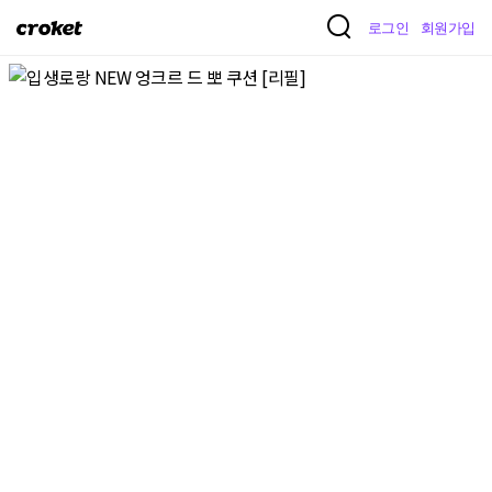
크
로그인
회원가입
로
켓