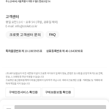
주소 [
04004
] 서울특별시 마포구 월드컵로10길
5-6
고객센터
평일 오전 11시 ~ 오후 5시 (주말, 공휴일 제외)
E-mail : info@croket.co.kr
크로켓 고객센터 문의
FAQ
특허출원번호
제 10-1865905호
상표등록번호
제 40-1643898호
(주)와이오엘오의 사전 서면 동의 없이 크로켓 사이트의 일체의 정보, 콘텐츠 및 UI등을 상업적 목적으로 전재,
전송, 스크래핑 등 무단 사용할 수 없습니다.
크로켓은 통신판매중개자이며 통신판매의 당사자가 아닙니다. 따라서 크로켓은 상품·거래정보 및 거래에 대
하여 책임을 지지 않습니다.
구매안전서비스 확인증
구매보증보험 확인증
Copyright© 2017-2026 YOLO Co, Ltd. All rights reserved.