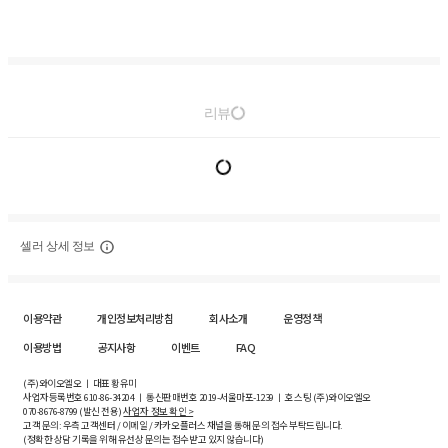
리뷰
셀러 상세 정보
이용약관
개인정보처리방침
회사소개
운영정책
이용방법
공지사항
이벤트
FAQ
(주)와이오엘오 ㅣ 대표 황유미
사업자등록번호
610-86-34204
ㅣ 통신판매번호 2019-서울마포-1239 ㅣ 호스팅 (주)와이오엘오
070-8676-8799 (발신 전용)
사업자 정보 확인 >
고객 문의: 우측 고객센터 / 이메일 / 카카오플러스 채널을 통해 문의 접수 부탁드립니다.
(정확한 상담 기록을 위해 유선상 문의는 접수받고 있지 않습니다)