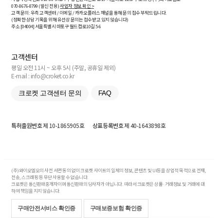
070-8676-8799 (발신 전용)
사업자 정보 확인 >
고객 문의: 우측 고객센터 / 이메일 / 카카오플러스 채널을 통해 문의 접수 부탁드립니다.
(정확한 상담 기록을 위해 유선상 문의는 접수받고 있지 않습니다)
주소 [
04004
] 서울특별시 마포구 월드컵로10길
5-6
고객센터
평일 오전 11시 ~ 오후 5시 (주말, 공휴일 제외)
E-mail : info@croket.co.kr
크로켓 고객센터 문의
FAQ
특허출원번호
제 10-1865905호
상표등록번호
제 40-1643898호
(주)와이오엘오의 사전 서면 동의 없이 크로켓 사이트의 일체의 정보, 콘텐츠 및 UI등을 상업적 목적으로 전재,
전송, 스크래핑 등 무단 사용할 수 없습니다.
크로켓은 통신판매중개자이며 통신판매의 당사자가 아닙니다. 따라서 크로켓은 상품·거래정보 및 거래에 대
하여 책임을 지지 않습니다.
구매안전서비스 확인증
구매보증보험 확인증