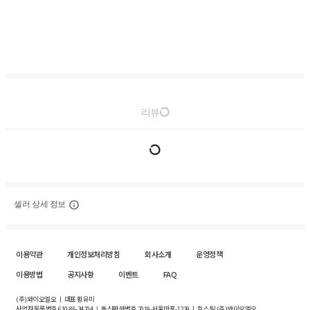
리뷰
셀러 상세 정보
이용약관
개인정보처리방침
회사소개
운영정책
이용방법
공지사항
이벤트
FAQ
(주)와이오엘오 ㅣ 대표 황유미
사업자등록번호
610-86-34204
ㅣ 통신판매번호 2019-서울마포-1239 ㅣ 호스팅 (주)와이오엘오