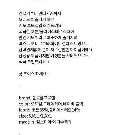
간절기부터 윈터시즌까지
오래도록 즐기기 좋은
기모 후드집업 소개드려요 !
폭닥한 코튼/폴리에스테르 소재에
안김 기모처리로 따뜻하게 즐겨지며
바스트 포니로고와 화이트컬러 스트링으로
남녀관계없이 손이 자주갈만한 아이템이예요 -
남성용 제품이지만 여성분들 오버핏으로도
적극 추천드려요 :)
굿 초이스 하세요 -
-
brand : 폴로랄프로렌
color : 오트밀,그레이헤더,네이비,블랙
fabric : 코튼86%,폴리에스테르14%
size : S,M,L,XL,XXL
made in : 캄보디아 외 다수국가
-