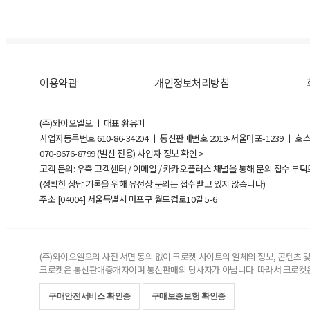
이용약관
개인정보처리방침
(주)와이오엘오 ㅣ 대표 황유미
사업자등록번호
610-86-34204
ㅣ 통신판매번호 2019-서울마포-1239 ㅣ 호
070-8676-8799 (발신 전용)
사업자 정보 확인 >
고객 문의: 우측 고객센터 / 이메일 / 카카오플러스 채널을 통해 문의 접수 부
(정확한 상담 기록을 위해 유선상 문의는 접수받고 있지 않습니다)
주소 [
04004
] 서울특별시 마포구 월드컵로10길
5-6
(주)와이오엘오의 사전 서면 동의 없이 크로켓 사이트의 일체의 정보, 콘텐츠 및 
크로켓은 통신판매중개자이며 통신판매의 당사자가 아닙니다. 따라서 크로켓은
구매안전서비스 확인증
구매보증보험 확인증