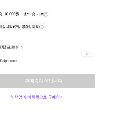
송
10,000원
합배송 가능
배송 시작 (주말, 공휴일 제외)
로랄프로렌
찜
 RalphLauren
판매중이 아닙니다.
혜택없이 비회원으로 구매하기