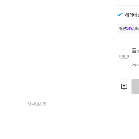
해외배
평균
14일
내 
폴
Polo
상세설명