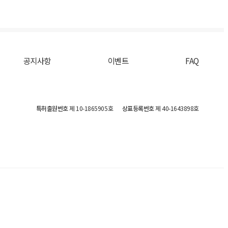
공지사항
이벤트
FAQ
특허출원번호
제 10-1865905호
상표등록번호
제 40-1643898호