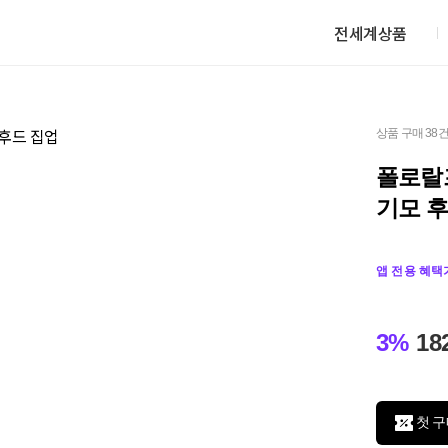
전세계상품
상품 구매 38
폴로랄
기모 후
앱 전용 혜택
3%
18
첫 구