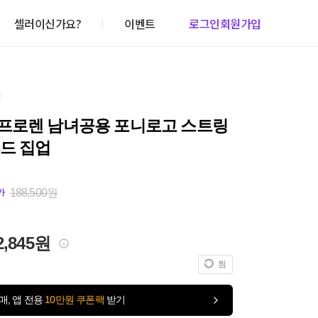
셀러이신가요?
이벤트
로그인
회원가입
건
프로렌 남녀공용 포니로고 스트링
드 집업
188,500원
가
2,845원
찜
매, 앱 전용
10만원 쿠폰팩
받기