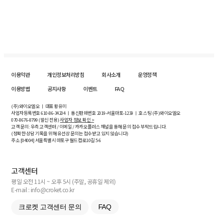
이용약관
개인정보처리방침
회사소개
운영정책
이용방법
공지사항
이벤트
FAQ
(주)와이오엘오 ㅣ 대표 황유미
사업자등록번호
610-86-34204
ㅣ 통신판매번호 2019-서울마포-1239 ㅣ 호스팅 (주)와이오엘오
070-8676-8799 (발신 전용)
사업자 정보 확인 >
고객 문의: 우측 고객센터 / 이메일 / 카카오플러스 채널을 통해 문의 접수 부탁드립니다.
(정확한 상담 기록을 위해 유선상 문의는 접수받고 있지 않습니다)
주소 [
04004
] 서울특별시 마포구 월드컵로10길
5-6
고객센터
평일 오전 11시 ~ 오후 5시 (주말, 공휴일 제외)
E-mail : info@croket.co.kr
크로켓 고객센터 문의
FAQ