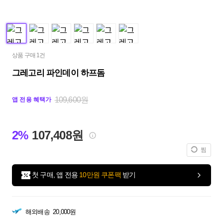
상품 구매 1건
그레고리 파인데이 하프돔
109,600원
앱 전용 혜택가
2%
107,408원
찜
첫 구매, 앱 전용
10만원 쿠폰팩
받기
해외배송
20,000원