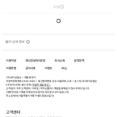
리뷰
셀러 상세 정보
이용약관
개인정보처리방침
회사소개
운영정책
이용방법
공지사항
이벤트
FAQ
(주)와이오엘오 ㅣ 대표 황유미
사업자등록번호
610-86-34204
ㅣ 통신판매번호 2019-서울마포-1239 ㅣ 호스팅 (주)와이오엘오
070-8676-8799 (발신 전용)
사업자 정보 확인 >
고객 문의: 우측 고객센터 / 이메일 / 카카오플러스 채널을 통해 문의 접수 부탁드립니다.
(정확한 상담 기록을 위해 유선상 문의는 접수받고 있지 않습니다)
주소 [
04004
] 서울특별시 마포구 월드컵로10길
5-6
고객센터