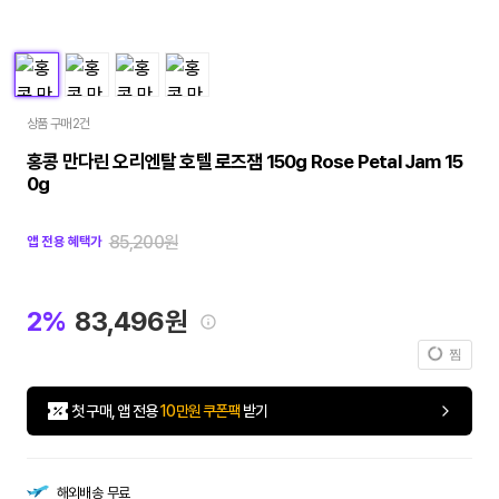
상품 구매 2건
홍콩 만다린 오리엔탈 호텔 로즈잼 150g Rose Petal Jam 15
0g
85,200원
앱 전용 혜택가
2%
83,496원
찜
첫 구매, 앱 전용
10만원 쿠폰팩
받기
해외배송
무료