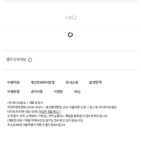
리뷰
셀러 상세 정보
이용약관
개인정보처리방침
회사소개
운영정책
이용방법
공지사항
이벤트
FAQ
(주)와이오엘오 ㅣ 대표 황유미
사업자등록번호
610-86-34204
ㅣ 통신판매번호 2019-서울마포-1239 ㅣ 호스팅 (주)와이오엘오
070-8676-8799 (발신 전용)
사업자 정보 확인 >
고객 문의: 우측 고객센터 / 이메일 / 카카오플러스 채널을 통해 문의 접수 부탁드립니다.
(정확한 상담 기록을 위해 유선상 문의는 접수받고 있지 않습니다)
주소 [
04004
] 서울특별시 마포구 월드컵로10길
5-6