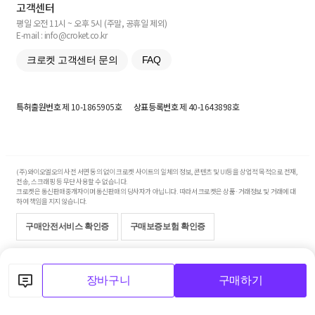
고객센터
평일 오전 11시 ~ 오후 5시 (주말, 공휴일 제외)
E-mail : info@croket.co.kr
크로켓 고객센터 문의
FAQ
특허출원번호
제 10-1865905호
상표등록번호
제 40-1643898호
(주)와이오엘오의 사전 서면 동의 없이 크로켓 사이트의 일체의 정보, 콘텐츠 및 UI등을 상업적 목적으로 전재,
전송, 스크래핑 등 무단 사용할 수 없습니다.
크로켓은 통신판매중개자이며 통신판매의 당사자가 아닙니다. 따라서 크로켓은 상품·거래정보 및 거래에 대
하여 책임을 지지 않습니다.
구매안전서비스 확인증
구매보증보험 확인증
Copyright© 2017-2026 YOLO Co, Ltd. All rights reserved.
장바구니
구매하기