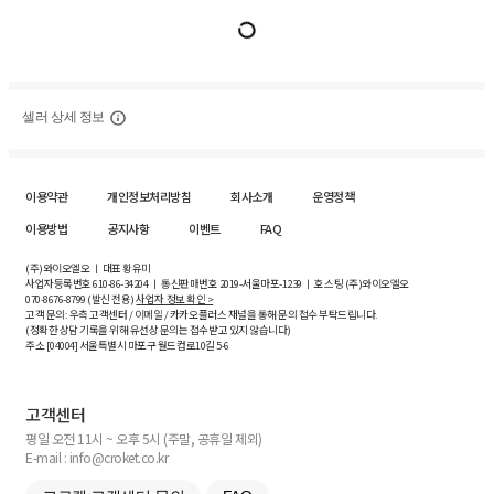
셀러 상세 정보
이용약관
개인정보처리방침
회사소개
운영정책
이용방법
공지사항
이벤트
FAQ
(주)와이오엘오 ㅣ 대표 황유미
사업자등록번호
610-86-34204
ㅣ 통신판매번호 2019-서울마포-1239 ㅣ 호스팅 (주)와이오엘오
070-8676-8799 (발신 전용)
사업자 정보 확인 >
고객 문의: 우측 고객센터 / 이메일 / 카카오플러스 채널을 통해 문의 접수 부탁드립니다.
(정확한 상담 기록을 위해 유선상 문의는 접수받고 있지 않습니다)
주소 [
04004
] 서울특별시 마포구 월드컵로10길
5-6
고객센터
평일 오전 11시 ~ 오후 5시 (주말, 공휴일 제외)
E-mail : info@croket.co.kr