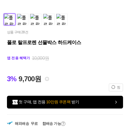
상품 구매 28건
폴로 랄프로렌 선물박스 하드케이스
10,000원
앱 전용 혜택가
3%
9,700원
찜
첫 구매, 앱 전용
10만원 쿠폰팩
받기
해외배송
무료
합배송 가능