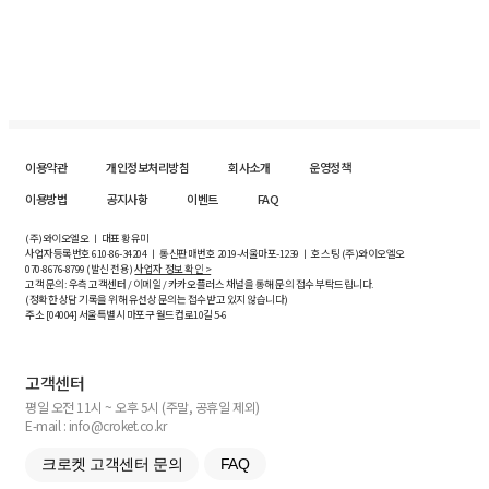
이용약관
개인정보처리방침
회사소개
운영정책
이용방법
공지사항
이벤트
FAQ
(주)와이오엘오 ㅣ 대표 황유미
사업자등록번호
610-86-34204
ㅣ 통신판매번호 2019-서울마포-1239 ㅣ 호스팅 (주)와이오엘오
070-8676-8799 (발신 전용)
사업자 정보 확인 >
고객 문의: 우측 고객센터 / 이메일 / 카카오플러스 채널을 통해 문의 접수 부탁드립니다.
(정확한 상담 기록을 위해 유선상 문의는 접수받고 있지 않습니다)
주소 [
04004
] 서울특별시 마포구 월드컵로10길
5-6
고객센터
평일 오전 11시 ~ 오후 5시 (주말, 공휴일 제외)
E-mail : info@croket.co.kr
크로켓 고객센터 문의
FAQ