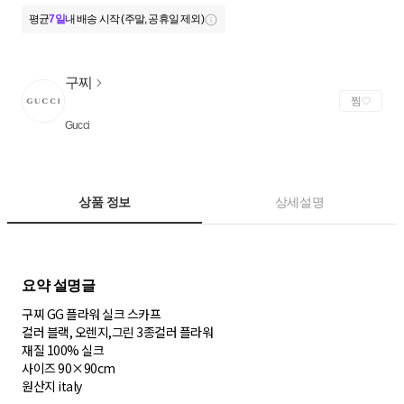
평균
7일
내 배송 시작 (주말, 공휴일 제외)
구찌
찜
Gucci
상품 정보
상세설명
구찌 GG 플라워 실크 스카프
컬러 블랙, 오렌지,그린 3종컬러 플라워
재질 100% 실크
사이즈 90×90cm
원산지 italy