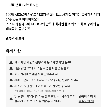
구성품 본품+ 영수증사본
100% 실크로써 가볍고 매끄러운 질감으로 사계절 어디든 유용하게 매치
할수 있는 아이템이예요!!
스카프 가장자리에 GG 로고와 안쪽에 화려한 플라워의 조화로 구찌의 클
래식함이 돋보이죠~
해외배송 제품의
관부가세 유의사항 확인 필수!
파손 위험 / 택배사 과실로 인한 파손은 환불 X
제품 거래예정일을 꼭 확인해주세요!
재입고 문의는 1:1 메시지로 남겨주시면 안내드립니다.
제주/도서산간은 추가운송료가 발생될 수 있음
*각 셀러가 배송시작 시 추가비용을 요청할 수 있음
'발송 준비중' 상태부터는 환불 진행 시, 사유에 따라
반품비 책정 기
현지/해외 반품비가 발생할 수 있습니다.
준 확인하기!