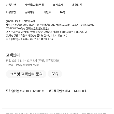
이용약관
개인정보처리방침
회사소개
운영정책
이용방법
공지사항
이벤트
FAQ
(주)와이오엘오 ㅣ 대표 황유미
사업자등록번호
610-86-34204
ㅣ 통신판매번호 2019-서울마포-1239 ㅣ 호스팅 (주)와이오엘오
070-8676-8799 (발신 전용)
사업자 정보 확인 >
고객 문의: 우측 고객센터 / 이메일 / 카카오플러스 채널을 통해 문의 접수 부탁드립니다.
(정확한 상담 기록을 위해 유선상 문의는 접수받고 있지 않습니다)
주소 [
04004
] 서울특별시 마포구 월드컵로10길
5-6
고객센터
평일 오전 11시 ~ 오후 5시 (주말, 공휴일 제외)
E-mail : info@croket.co.kr
크로켓 고객센터 문의
FAQ
특허출원번호
제 10-1865905호
상표등록번호
제 40-1643898호