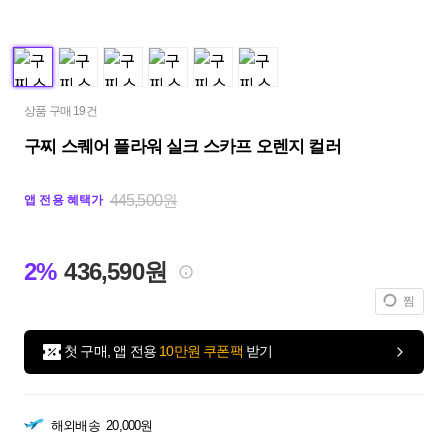
상품 구매 19건
구찌 스퀘어 플라워 실크 스카프 오렌지 컬러
445,500원
앱 전용 혜택가
2%
436,590원
찜
첫 구매, 앱 전용
10만원 쿠폰팩
받기
해외배송
20,000원