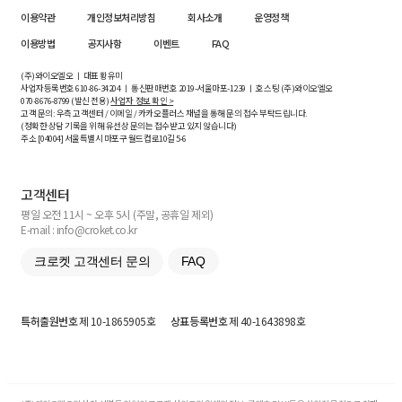
이용약관
개인정보처리방침
회사소개
운영정책
이용방법
공지사항
이벤트
FAQ
(주)와이오엘오 ㅣ 대표 황유미
사업자등록번호
610-86-34204
ㅣ 통신판매번호 2019-서울마포-1239 ㅣ 호스팅 (주)와이오엘오
070-8676-8799 (발신 전용)
사업자 정보 확인 >
고객 문의: 우측 고객센터 / 이메일 / 카카오플러스 채널을 통해 문의 접수 부탁드립니다.
(정확한 상담 기록을 위해 유선상 문의는 접수받고 있지 않습니다)
주소 [
04004
] 서울특별시 마포구 월드컵로10길
5-6
고객센터
평일 오전 11시 ~ 오후 5시 (주말, 공휴일 제외)
E-mail : info@croket.co.kr
크로켓 고객센터 문의
FAQ
특허출원번호
제 10-1865905호
상표등록번호
제 40-1643898호