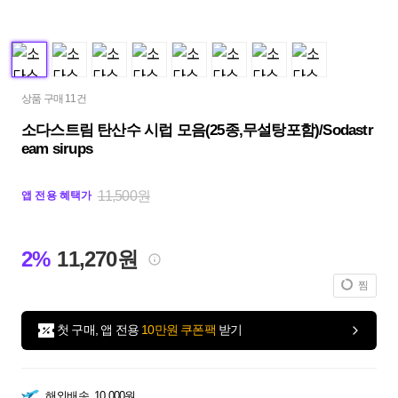
상품 구매 11건
소다스트림 탄산수 시럽 모음(25종,무설탕포함)/Sodastr
eam sirups
11,500원
앱 전용 혜택가
2%
11,270원
찜
첫 구매, 앱 전용
10만원 쿠폰팩
받기
해외배송
10,000원