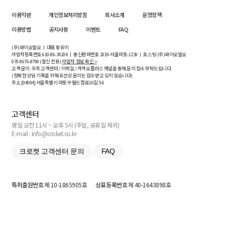
이용약관
개인정보처리방침
회사소개
운영정책
이용방법
공지사항
이벤트
FAQ
(주)와이오엘오 ㅣ 대표 황유미
사업자등록번호
610-86-34204
ㅣ 통신판매번호 2019-서울마포-1239 ㅣ 호스팅 (주)와이오엘오
070-8676-8799 (발신 전용)
사업자 정보 확인 >
고객 문의: 우측 고객센터 / 이메일 / 카카오플러스 채널을 통해 문의 접수 부탁드립니다.
(정확한 상담 기록을 위해 유선상 문의는 접수받고 있지 않습니다)
주소 [
04004
] 서울특별시 마포구 월드컵로10길
5-6
고객센터
평일 오전 11시 ~ 오후 5시 (주말, 공휴일 제외)
E-mail : info@croket.co.kr
크로켓 고객센터 문의
FAQ
특허출원번호
제 10-1865905호
상표등록번호
제 40-1643898호