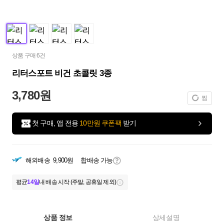
상품 구매 6건
리터스포트 비건 초콜릿 3종
3,780원
찜
첫 구매, 앱 전용
10만원 쿠폰팩
받기
해외배송
9,900원
합배송 가능
평균
14일
내 배송 시작 (주말, 공휴일 제외)
상품 정보
상세설명