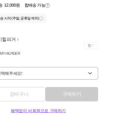
송
12,000원
합배송 가능
송 시작 (주말, 공휴일 제외)
미힐피거
찜
MY HILFIGER
선택해주세요!
장바구니
구매하기
혜택없이 비회원으로 구매하기