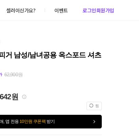
셀러이신가요?
이벤트
로그인
회원가입
건
피거 남성/남녀공용 옥스포드 셔츠
62,900원
가
,642원
찜
매, 앱 전용
10만원 쿠폰팩
받기