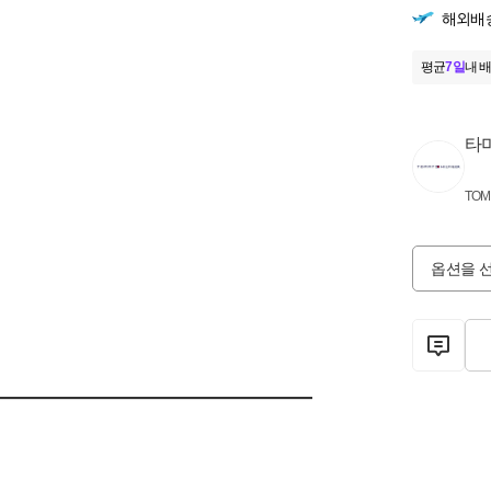
해외배
평균
7일
내 배
타
TOM
옵션을 