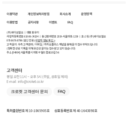
이용약관
개인정보처리방침
회사소개
운영정책
이용방법
공지사항
이벤트
FAQ
(주)와이오엘오 ㅣ 대표 황유미
사업자등록번호
610-86-34204
ㅣ 통신판매번호 2019-서울마포-1239 ㅣ 호스팅 (주)와이오엘오
070-8676-8799 (발신 전용)
사업자 정보 확인 >
고객 문의: 우측 고객센터 / 이메일 / 카카오플러스 채널을 통해 문의 접수 부탁드립니다.
(정확한 상담 기록을 위해 유선상 문의는 접수받고 있지 않습니다)
주소 [
04004
] 서울특별시 마포구 월드컵로10길
5-6
고객센터
평일 오전 11시 ~ 오후 5시 (주말, 공휴일 제외)
E-mail : info@croket.co.kr
크로켓 고객센터 문의
FAQ
특허출원번호
제 10-1865905호
상표등록번호
제 40-1643898호