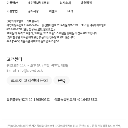
이용약관
개인정보처리방침
회사소개
운영정책
이용방법
공지사항
이벤트
FAQ
(주)와이오엘오 ㅣ 대표 황유미
사업자등록번호
610-86-34204
ㅣ 통신판매번호 2019-서울마포-1239 ㅣ 호스팅 (주)와이오엘오
070-8676-8799 (발신 전용)
사업자 정보 확인 >
고객 문의: 우측 고객센터 / 이메일 / 카카오플러스 채널을 통해 문의 접수 부탁드립니다.
(정확한 상담 기록을 위해 유선상 문의는 접수받고 있지 않습니다)
주소 [
04004
] 서울특별시 마포구 월드컵로10길
5-6
고객센터
평일 오전 11시 ~ 오후 5시 (주말, 공휴일 제외)
E-mail : info@croket.co.kr
크로켓 고객센터 문의
FAQ
특허출원번호
제 10-1865905호
상표등록번호
제 40-1643898호
(주)와이오엘오의 사전 서면 동의 없이 크로켓 사이트의 일체의 정보, 콘텐츠 및 UI등을 상업적 목적으로 전재,