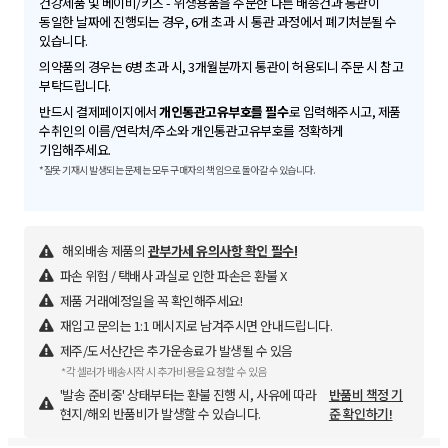
건강제품 및 베이비/키즈 - 위생용품을 주문한 다른 배송건과 통관이
동일한 날짜에 진행되는 경우, 6개 초과 시 통관 과정에서 폐기처분될 수
있습니다.
의약품의 경우는 6병 초과 시, 3개월분까지 통관이 허용되니 주문 시 참고
부탁드립니다.
반드시 결제페이지에서
개인통관고유부호를 필수
로 입력해주시고, 제품
수취인의 이름/연락처/주소와 개인통관고유부호를 정확하게
기입해주세요.
*잘못 기재시 발생되는 문제는 모두 구매자의 책임으로 돌아갈 수 있습니다.
해외배송 제품의
관부가세 유의사항 확인 필수!
파손 위험 / 택배사 과실로 인한 파손은 환불 X
제품 거래예정일을 꼭 확인해주세요!
재입고 문의는 1:1 메시지로 남겨주시면 안내드립니다.
제주/도서산간은 추가운송료가 발생될 수 있음
*각 셀러가 배송시작 시 추가비용을 요청할 수 있음
'발송 준비중' 상태부터는 환불 진행 시, 사유에 따라
반품비 책정 기
현지/해외 반품비가 발생할 수 있습니다.
준 확인하기!