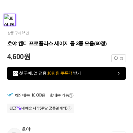
상품 구매 16건
호야 캔디 프로폴리스 세이지 등 3종 모음(60정)
4,600원
찜
첫 구매, 앱 전용
10만원 쿠폰팩
받기
해외배송
10,600원
합배송 가능
평균
7일
내 배송 시작 (주말, 공휴일 제외)
호야