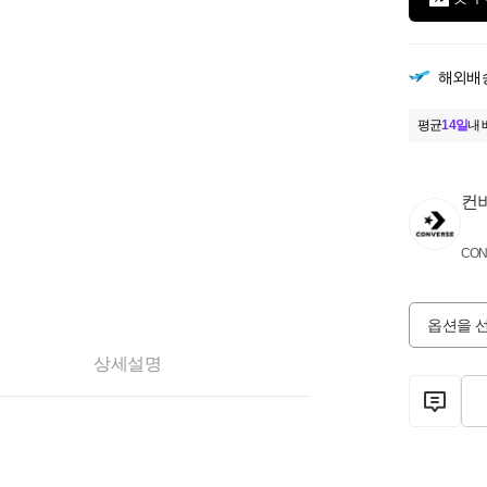
해외배
평균
14일
내 
컨
CON
옵션을 
상세설명