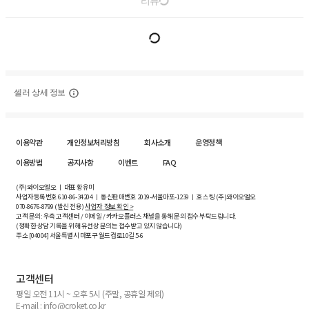
리뷰
셀러 상세 정보
이용약관
개인정보처리방침
회사소개
운영정책
이용방법
공지사항
이벤트
FAQ
(주)와이오엘오 ㅣ 대표 황유미
사업자등록번호
610-86-34204
ㅣ 통신판매번호 2019-서울마포-1239 ㅣ 호스팅 (주)와이오엘오
070-8676-8799 (발신 전용)
사업자 정보 확인 >
고객 문의: 우측 고객센터 / 이메일 / 카카오플러스 채널을 통해 문의 접수 부탁드립니다.
(정확한 상담 기록을 위해 유선상 문의는 접수받고 있지 않습니다)
주소 [
04004
] 서울특별시 마포구 월드컵로10길
5-6
고객센터
평일 오전 11시 ~ 오후 5시 (주말, 공휴일 제외)
E-mail : info@croket.co.kr