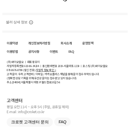
셀러 상세 정보
이용약관
개인정보처리방침
회사소개
운영정책
이용방법
공지사항
이벤트
FAQ
(주)와이오엘오 ㅣ 대표 황유미
사업자등록번호
610-86-34204
ㅣ 통신판매번호 2019-서울마포-1239 ㅣ 호스팅 (주)와이오엘오
070-8676-8799 (발신 전용)
사업자 정보 확인 >
고객 문의: 우측 고객센터 / 이메일 / 카카오플러스 채널을 통해 문의 접수 부탁드립니다.
(정확한 상담 기록을 위해 유선상 문의는 접수받고 있지 않습니다)
주소 [
04004
] 서울특별시 마포구 월드컵로10길
5-6
고객센터
평일 오전 11시 ~ 오후 5시 (주말, 공휴일 제외)
E-mail : info@croket.co.kr
크로켓 고객센터 문의
FAQ