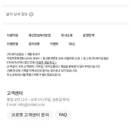
셀러 상세 정보
이용약관
개인정보처리방침
회사소개
운영정책
이용방법
공지사항
이벤트
FAQ
(주)와이오엘오 ㅣ 대표 황유미
사업자등록번호
610-86-34204
ㅣ 통신판매번호 2019-서울마포-1239 ㅣ 호스팅 (주)와이오엘오
070-8676-8799 (발신 전용)
사업자 정보 확인 >
고객 문의: 우측 고객센터 / 이메일 / 카카오플러스 채널을 통해 문의 접수 부탁드립니다.
(정확한 상담 기록을 위해 유선상 문의는 접수받고 있지 않습니다)
주소 [
04004
] 서울특별시 마포구 월드컵로10길
5-6
고객센터
평일 오전 11시 ~ 오후 5시 (주말, 공휴일 제외)
E-mail : info@croket.co.kr
크로켓 고객센터 문의
FAQ