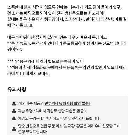
소중한 내 발이 시렵지 않도록 안에는 따수하게 기모 털이 들어가 있구,
겉 소재는 패딩으로 되어 있어 진짜 방한용으로는 최고지이!
실내는 물론 추운 아침 캠핑장에서, 스키장에서, 반려견과의 산책, 마트 갈
때 언제든 👌🏼👌🏼
내구성이 뛰어난 접지력 밑창이 있는 매우 가벼운게 특징이고
방수 기능도 있는 전천후인데다가 동글동글하게 생겨서는 신으면 넘나리
귀여웡☺️
** 남성용은 YPT 마켓에 별도로 등록되어 있어.
남성용과 함께 커플화로 구매하시는 분들께는 약간의 할인이 있으니 에리
카에게 1:1 메세지 보내줘.
해외배송 제품의
관부가세 유의사항 확인 필수!
파손 위험 / 택배사 과실로 인한 파손은 환불 X
재입고 문의는 1:1 메시지로 남겨주시면 안내드립니다.
단순 변심으로 인한 주문 취소 및 교환, 환불은 어려우니 신중한 구매
결정 부탁드립니다.