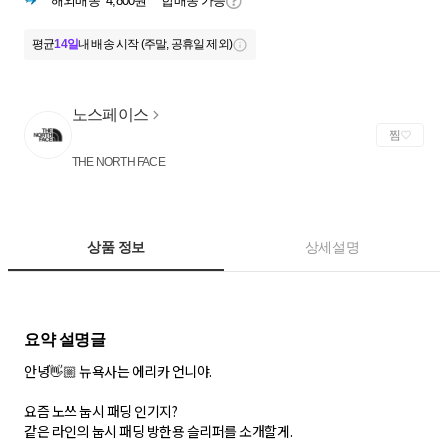
해외배송
4,800원
합배송 가능
평균
14일
내 배송 시작 (주말, 공휴일 제외)
노스페이스
찜
THE NORTH FACE
상품 정보
상세설명
안녕👋🏼 뉴욕사는 에리카 언니야.
요즘 노쓰 눕시 패딩 인기지?
같은 라인의 눕시 패딩 방한용 슬리퍼를 소개할게.