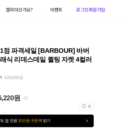
셀러이신가요?
이벤트
로그인
회원가입
건
1점 파격세일 [BARBOUR] 바버
래식 리데스데일 퀼팅 자켓 4컬러
139,000원
가
6,220원
찜
매, 앱 전용
10만원 쿠폰팩
받기