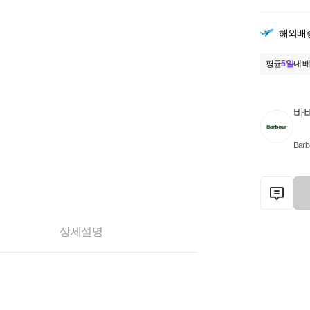
해외배
평균
5일
내 배
바
Barb
상세설명