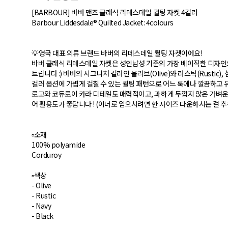
[BARBOUR] 바버 맨즈 클래식 리데스데일 퀼팅 자켓 4컬러
Barbour Liddesdale® Quilted Jacket: 4colours
💡영국 대표 의류 브랜드 바버의 리데스데일 퀼팅 자켓이에요!
바버 클래식 리데스데일 자켓은 성인남성 기준의 가장 베이직한 디자인
트랍니다 :) 바버의 시그니처 컬러인 올리브(Olive)와 러스틱(Rustic), 
컬러 옵션에 가볍게 걸칠 수 있는 퀼팅 패턴으로 어느 룩에나 깔끔하고
로고와 코듀로이 카라 디테일도 매력적이고, 과하게 두껍지 않은 가벼운
어 활용도가 좋답니다 ! (이너로 입으시려면 한 사이즈 다운하시는 걸 추
▫️소재
100% polyamide
Corduroy
▫️색상
- Olive
- Rustic
- Navy
- Black