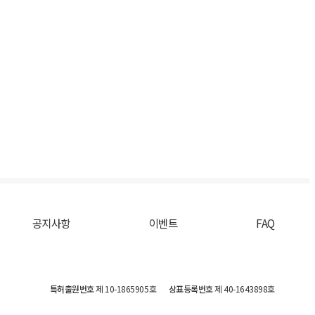
공지사항
이벤트
FAQ
특허출원번호
제 10-1865905호
상표등록번호
제 40-1643898호