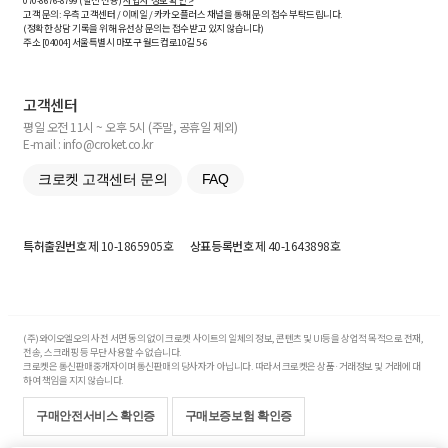
070-8676-8799 (발신 전용)
사업자 정보 확인 >
고객 문의: 우측 고객센터 / 이메일 / 카카오플러스 채널을 통해 문의 접수 부탁드립니다.
(정확한 상담 기록을 위해 유선상 문의는 접수받고 있지 않습니다)
주소 [
04004
] 서울특별시 마포구 월드컵로10길
5-6
고객센터
평일 오전 11시 ~ 오후 5시 (주말, 공휴일 제외)
E-mail : info@croket.co.kr
크로켓 고객센터 문의
FAQ
특허출원번호
제 10-1865905호
상표등록번호
제 40-1643898호
(주)와이오엘오의 사전 서면 동의 없이 크로켓 사이트의 일체의 정보, 콘텐츠 및 UI등을 상업적 목적으로 전재,
전송, 스크래핑 등 무단 사용할 수 없습니다.
크로켓은 통신판매중개자이며 통신판매의 당사자가 아닙니다. 따라서 크로켓은 상품·거래정보 및 거래에 대
하여 책임을 지지 않습니다.
구매안전서비스 확인증
구매보증보험 확인증