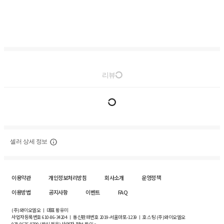
리뷰
셀러 상세 정보
이용약관
개인정보처리방침
회사소개
운영정책
이용방법
공지사항
이벤트
FAQ
(주)와이오엘오 ㅣ 대표 황유미
사업자등록번호
610-86-34204
ㅣ 통신판매번호 2019-서울마포-1239 ㅣ 호스팅 (주)와이오엘오