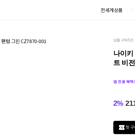
전세계상품
상품 구매 5건
나이키
트 비전 
앱 전용 혜택
2%
21
첫 구