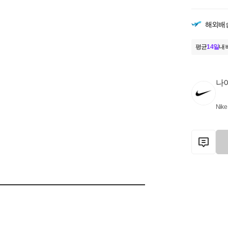
해외배
평균
14일
내 
나
Nike