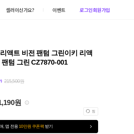
셀러이신가요?
이벤트
로그인
회원가입
 리액트 비전 팬텀 그린이키 리액
팬텀 그린 CZ7870-001
215,500원
가
1,190원
찜
매, 앱 전용
10만원 쿠폰팩
받기