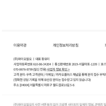
이용약관
개인정보처리방침
(주)와이오엘오 ㅣ 대표 황유미
사업자등록번호
610-86-34204
ㅣ 통신판매번호 2019-서울마포-1239 ㅣ 호
070-8676-8799 (발신 전용)
사업자 정보 확인 >
고객 문의: 우측 고객센터 / 이메일 / 카카오플러스 채널을 통해 문의 접수 부
(정확한 상담 기록을 위해 유선상 문의는 접수받고 있지 않습니다)
주소 [
04004
] 서울특별시 마포구 월드컵로10길
5-6
(주)와이오엘오의 사전 서면 동의 없이 크로켓 사이트의 일체의 정보, 콘텐츠 및 