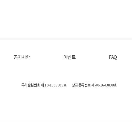
공지사항
이벤트
FAQ
특허출원번호
제 10-1865905호
상표등록번호
제 40-1643898호