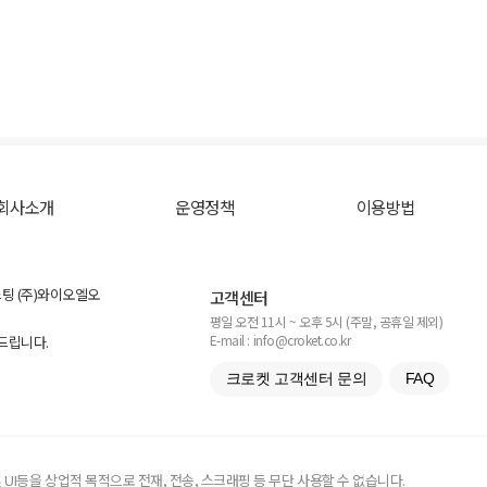
회사소개
운영정책
이용방법
스팅 (주)와이오엘오
고객센터
평일 오전 11시 ~ 오후 5시 (주말, 공휴일 제외)
E-mail : info@croket.co.kr
탁드립니다.
크로켓 고객센터 문의
FAQ
UI등을 상업적 목적으로 전재, 전송, 스크래핑 등 무단 사용할 수 없습니다.