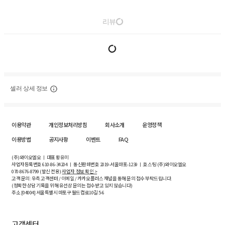
리뷰
셀러 상세 정보
이용약관
개인정보처리방침
회사소개
운영정책
이용방법
공지사항
이벤트
FAQ
(주)와이오엘오 ㅣ 대표 황유미
사업자등록번호
610-86-34204
ㅣ 통신판매번호 2019-서울마포-1239 ㅣ 호스팅 (주)와이오엘오
070-8676-8799 (발신 전용)
사업자 정보 확인 >
고객 문의: 우측 고객센터 / 이메일 / 카카오플러스 채널을 통해 문의 접수 부탁드립니다.
(정확한 상담 기록을 위해 유선상 문의는 접수받고 있지 않습니다)
주소 [
04004
] 서울특별시 마포구 월드컵로10길
5-6
고객센터