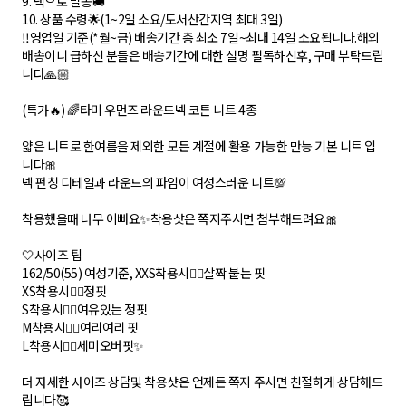
9. 댁으로 발송🚚
10. 상품 수령🌟(1~2일 소요/도서산간지역 최대 3일)
‼️영업일 기준(*월~금) 배송기간 총 최소 7일~최대 14일 소요됩니다.해외
배송이니 급하신 분들은 배송기간에 대한 설명 필독하신후, 구매 부탁드립
니다🙏🏼
(특가🔥) 🌈타미 우먼즈 라운드넥 코튼 니트 4종
얇은 니트로 한여름을 제외한 모든 계절에 활용 가능한 만능 기본 니트 입
니다🎀
넥 펀칭 디테일과 라운드의 파임이 여성스러운 니트💯
착용했을때 너무 이뻐요✨착용샷은 쪽지주시면 첨부해드려요🎀
🤍사이즈 팁
162/50(55) 여성기준, XXS착용시👉🏼살짝 붙는 핏
XS착용시👉🏼정핏
S착용시👉🏼여유있는 정핏
M착용시👉🏼여리여리 핏
L착용시👉🏼세미오버핏✨
더 자세한 사이즈 상담및 착용샷은 언제든 쪽지 주시면 친절하게 상담해드
립니다🥰