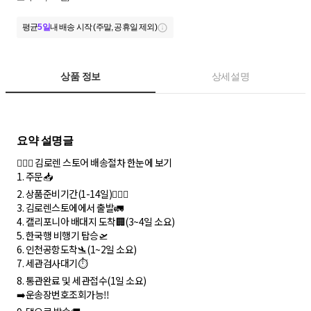
평균
5일
내 배송 시작 (주말, 공휴일 제외)
상품 정보
상세설명
💁🏻‍♀️ 김로렌 스토어 배송절차 한눈에 보기
1. 주문📥
2. 상품준비기간(1-14일)🏃🏻‍♀️
3. 김로렌스토에에서 출발🚛
4. 캘리포니아 배대지 도착🏢(3~4일 소요)
5. 한국행 비행기 탑승🛫
6. 인천공항도착🛬(1~2일 소요)
7. 세관검사대기⏱
8. 통관완료 및 세관접수(1일 소요)
➡️운송장번호조회가능‼️