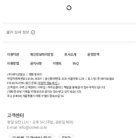
셀러 상세 정보
이용약관
개인정보처리방침
회사소개
운영정책
이용방법
공지사항
이벤트
FAQ
(주)와이오엘오 ㅣ 대표 황유미
사업자등록번호
610-86-34204
ㅣ 통신판매번호 2019-서울마포-1239 ㅣ 호스팅 (주)와이오엘오
070-8676-8799 (발신 전용)
사업자 정보 확인 >
고객 문의: 우측 고객센터 / 이메일 / 카카오플러스 채널을 통해 문의 접수 부탁드립니다.
(정확한 상담 기록을 위해 유선상 문의는 접수받고 있지 않습니다)
주소 [
04004
] 서울특별시 마포구 월드컵로10길
5-6
고객센터
평일 오전 11시 ~ 오후 5시 (주말, 공휴일 제외)
E-mail : info@croket.co.kr