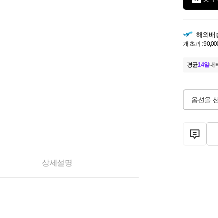
해외배
개 초과 : 90,00
평균
14일
내 
옵션을 
상세설명