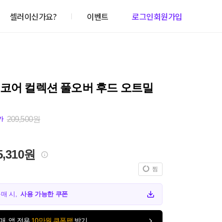
셀러이신가요?
이벤트
로그인
회원가입
 코어 컬렉션 풀오버 후드 오트밀
209,500원
가
5,310원
찜
구매 시,
사용 가능한 쿠폰
매, 앱 전용
10만원 쿠폰팩
받기